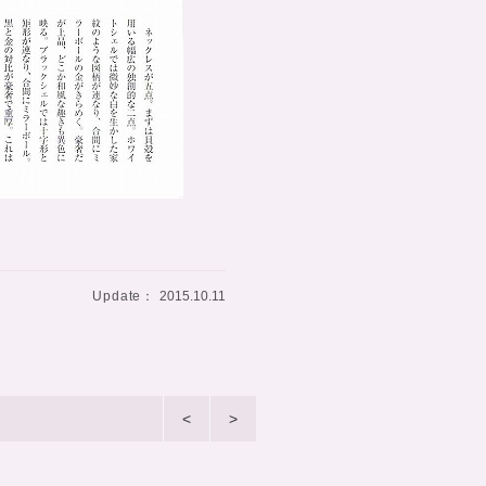
Update：
2015.10.11
<
>