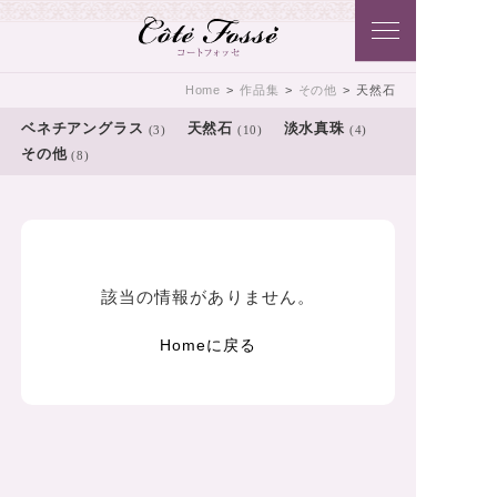
Côtē Fossē こだわりのアクセサリ
Home
>
作品集
>
その他
>
天然石
ーをコートフォッセ（Côtē Fossē）
ベネチアングラス
天然石
淡水真珠
(3)
(10)
(4)
その他
(8)
から･･･貴方に･･･おとどけいたしま
す♪
該当の情報がありません。
Homeに戻る