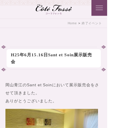
Côtē Fossē こだわりのアクセサリ
Home
>
終了イベント
ーをコートフォッセ（Côtē Fossē）
から･･･貴方に･･･おとどけいたしま
す♪
H25年6月15.16日Sant et Soin展示販売
会
岡山青江のSant et Soinにおいて展示販売会をさ
せて頂きました。
ありがとうございました。