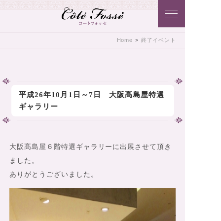
Côtē Fossē こだわりのアクセサリ
Home
>
終了イベント
ーをコートフォッセ（Côtē Fossē）
から･･･貴方に･･･おとどけいたしま
す♪
平成26年10月1日～7日 大阪髙島屋特選
ギャラリー
大阪髙島屋６階特選ギャラリーに出展させて頂き
ました。
ありがとうございました。