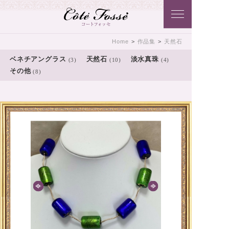
Côtē Fossē こだわりのアクセサリ
Home
>
作品集
>
天然石
ーをコートフォッセ（Côtē Fossē）
ベネチアングラス
天然石
淡水真珠
(3)
(10)
(4)
その他
(8)
から･･･貴方に･･･おとどけいたしま
す♪