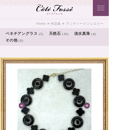
Côtē Fossē こだわりのアクセサリ
Home
>
作品集
>
アンティークジュエリー
ーをコートフォッセ（Côtē Fossē）
ベネチアングラス
天然石
淡水真珠
(3)
(10)
(4)
その他
(8)
から･･･貴方に･･･おとどけいたしま
す♪