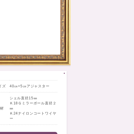
イズ
40㎝+5㎝アジャスター
シェル直径15㎜
Ｋ18Ｇミラーボール直径２
素材
㎜
Ｋ24ナイロンコートワイヤ
ー