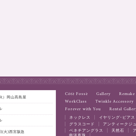
Côtē Fossē
Gallery
Remake
日(火）岡山髙島屋
WorkClass
Twinkle Accessory
Forever with You
Rental Galler
ル
ネックレス
イヤリング･ピアス
ル
グラスコード
アンティークジ
ベネチアングラス
天然石
1日(火)西宮阪急
南洋真珠