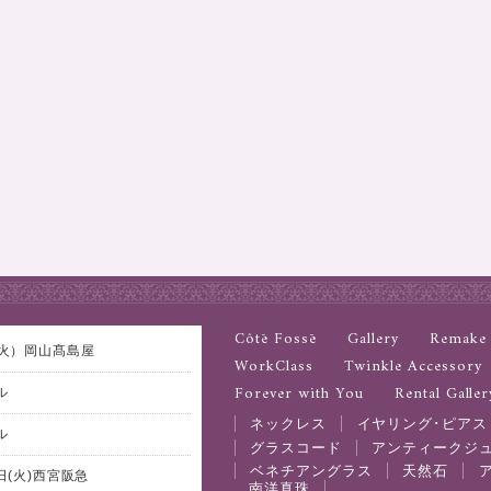
Côtē Fossē
Gallery
Remake
日(火）岡山髙島屋
WorkClass
Twinkle Accessory
Forever with You
Rental Galler
ル
ネックレス
イヤリング･ピアス
ル
グラスコード
アンティークジ
ベネチアングラス
天然石
1日(火)西宮阪急
南洋真珠